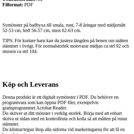
Filformat:
PDF
Symönster på badbyxa till smala, runt, 7-8 åringar med midjemått
52-53 cm, höft 56-57 cm, stuss 62-63 cm.
TIPS: För kortare barn kan du justera längden på benen om måtten
stämmer i övrigt. För normalstorlek motsvarar midjan ca strl 92 och
stussen ca strl 104.
Köp och Leverans
Denna produkt är ett digitalt symönster i PDF. Du behöver en
programvara som kan öppna PDF filer, exempelvis
gratisprogrammet Acrobat Reader.
Du skriver ut ditt mönster i verklig storlek. Börja med att enbart
skriva ut sidan med en kontrollruta och kolla så att måtten på rutan
stämmer.
Du klistrar/tejpar ihop alla sidorna vid markeringarna för att få en