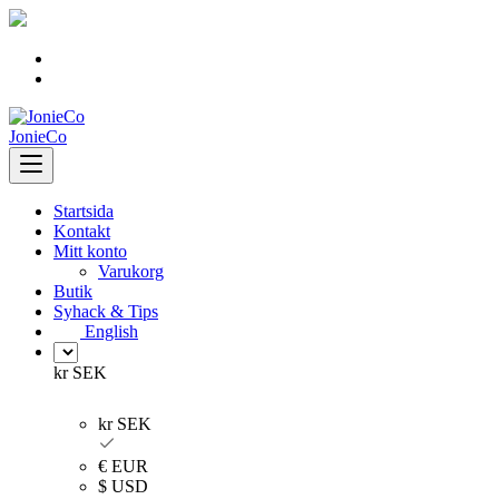
Skip
to
content
JonieCo
Startsida
Kontakt
Mitt konto
Varukorg
Butik
Syhack & Tips
English
kr SEK
kr SEK
€ EUR
$ USD