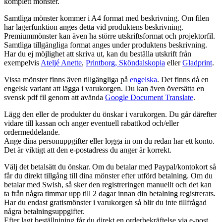
komplett mönster.
Samtliga mönster kommer i A4 format med beskrivning. Om filen
har lagerfunktion anges detta vid produktens beskrivning.
Premiummönster kan även ha större utskriftsformat och projektorfil.
Samtliga tillgängliga format anges under produktens beskrivning.
Har du ej möjlighet att skriva ut, kan du beställa utskrift från
exempelvis
Ateljé Anette
,
Printborg,
Sköndalskopia
eller
Gladprint
.
Vissa mönster finns även tillgängliga på
engelska
. Det finns då en
engelsk variant att lägga i varukorgen. Du kan även översätta en
svensk pdf fil genom att avända
Google Document Translate
.
Lägg den eller de produkter du önskar i varukorgen. Du går därefter
vidare till kassan och anger eventuell rabattkod och/eller
ordermeddelande.
Ange dina personuppgifter eller logga in om du redan har ett konto.
Det är viktigt att den e-postadress du anger är korrekt.
Välj det betalsätt du önskar. Om du betalar med Paypal/kontokort så
får du direkt tillgång till dina mönster efter utförd betalning. Om du
betalar med Swish, så sker den registreringen manuellt och det kan
ta från några timmar upp till 2 dagar innan din betalning registrerats.
Har du endast gratismönster i varukorgen så blir du inte tillfrågad
några betalningsuppgifter.
Efter lagt beställnining får du direkt en orderbekräftelse via e-post