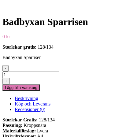
Badbyxan Sparrisen
0
kr
Storlekar gratis:
128/134
Badbyxan Sparrisen
-
Badbyxan
Sparrisen
+
mängd
Lägg till i varukorg
Beskrivning
Köp och Leverans
Recensioner (0)
Storlekar Gratis:
128/134
Passning:
Kroppsnära
Materialförslag:
Lycra
Utskriftsformat:
A4