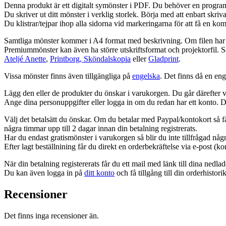
Denna produkt är ett digitalt symönster i PDF. Du behöver en progr
Du skriver ut ditt mönster i verklig storlek. Börja med att enbart skriv
Du klistrar/tejpar ihop alla sidorna vid markeringarna för att få en kom
Samtliga mönster kommer i A4 format med beskrivning. Om filen har l
Premiummönster kan även ha större utskriftsformat och projektorfil. Sa
Ateljé Anette
,
Printborg,
Sköndalskopia
eller
Gladprint
.
Vissa mönster finns även tillgängliga på
engelska
. Det finns då en en
Lägg den eller de produkter du önskar i varukorgen. Du går därefter v
Ange dina personuppgifter eller logga in om du redan har ett konto. Det
Välj det betalsätt du önskar. Om du betalar med Paypal/kontokort så får
några timmar upp till 2 dagar innan din betalning registrerats.
Har du endast gratismönster i varukorgen så blir du inte tillfrågad någ
Efter lagt beställnining får du direkt en orderbekräftelse via e-post (k
När din betalning registererats får du ett mail med länk till dina nedla
Du kan även logga in på
ditt konto
och få tillgång till din orderhisto
Recensioner
Det finns inga recensioner än.