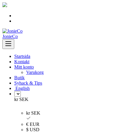
Skip
to
content
JonieCo
Startsida
Kontakt
Mitt konto
Varukorg
Butik
Syhack & Tips
English
kr SEK
kr SEK
€ EUR
$ USD