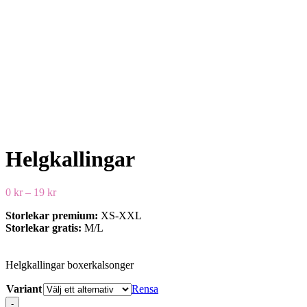
Helgkallingar
Prisintervall:
0
kr
–
19
kr
0 kr
Storlekar premium:
XS-XXL
till
Storlekar gratis:
M/L
19 kr
Helgkallingar boxerkalsonger
Variant
Rensa
-