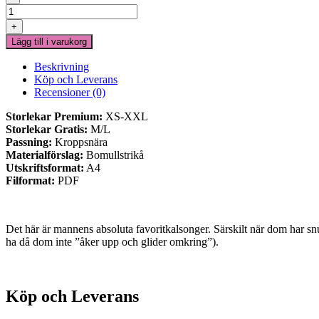
Helgkallingar
mängd
+
Lägg till i varukorg
Beskrivning
Köp och Leverans
Recensioner (0)
Storlekar Premium:
XS-XXL
Storlekar Gratis:
M/L
Passning:
Kroppsnära
Materialförslag:
Bomullstrikå
Utskriftsformat:
A4
Filformat:
PDF
Det här är mannens absoluta favoritkalsonger. Särskilt när dom har snus
ha då dom inte ”åker upp och glider omkring”).
Köp och Leverans