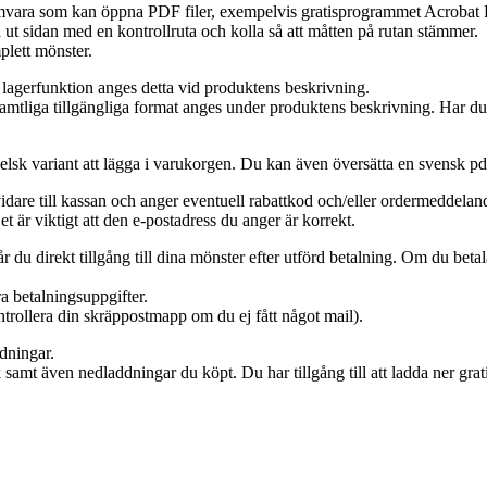
amvara som kan öppna PDF filer, exempelvis gratisprogrammet Acrobat 
a ut sidan med en kontrollruta och kolla så att måtten på rutan stämmer.
plett mönster.
agerfunktion anges detta vid produktens beskrivning.
mtliga tillgängliga format anges under produktens beskrivning. Har du ej
gelsk variant att lägga i varukorgen. Du kan även översätta en svensk p
idare till kassan och anger eventuell rabattkod och/eller ordermeddelan
 är viktigt att den e-postadress du anger är korrekt.
 du direkt tillgång till dina mönster efter utförd betalning. Om du beta
ra betalningsuppgifter.
ontrollera din skräppostmapp om du ej fått något mail).
ddningar.
rik samt även nedladdningar du köpt. Du har tillgång till att ladda ner g