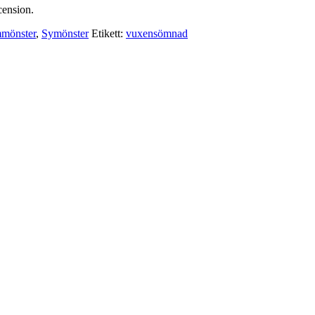
cension.
mönster
,
Symönster
Etikett:
vuxensömnad