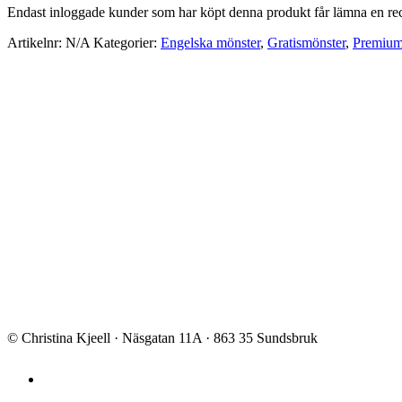
Endast inloggade kunder som har köpt denna produkt får lämna en re
Artikelnr:
N/A
Kategorier:
Engelska mönster
,
Gratismönster
,
Premium
42/44
Stingisar
0
kr
[xyz-ips snippet="Storlekar"]
Trosor i 2 modeller
Lägg till i varukorg
© Christina Kjeell · Näsgatan 11A · 863 35 Sundsbruk