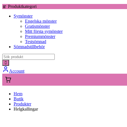
Produktkategori
Symönster
Engelska mönster
Gratismönster
Mitt första symönster
Premiummönster
Testsömnad
Sömnadstillbehör
Account
Hem
Butik
Produkter
Helgkallingar