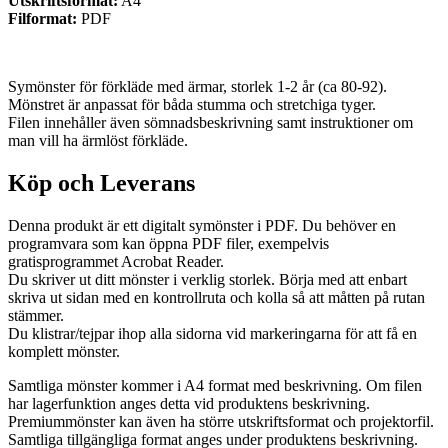
Utskriftsformat:
A4
Filformat:
PDF
Symönster för förkläde med ärmar, storlek 1-2 år (ca 80-92).
Mönstret är anpassat för båda stumma och stretchiga tyger.
Filen innehåller även sömnadsbeskrivning samt instruktioner om
man vill ha ärmlöst förkläde.
Köp och Leverans
Denna produkt är ett digitalt symönster i PDF. Du behöver en
programvara som kan öppna PDF filer, exempelvis
gratisprogrammet Acrobat Reader.
Du skriver ut ditt mönster i verklig storlek. Börja med att enbart
skriva ut sidan med en kontrollruta och kolla så att måtten på rutan
stämmer.
Du klistrar/tejpar ihop alla sidorna vid markeringarna för att få en
komplett mönster.
Samtliga mönster kommer i A4 format med beskrivning. Om filen
har lagerfunktion anges detta vid produktens beskrivning.
Premiummönster kan även ha större utskriftsformat och projektorfil.
Samtliga tillgängliga format anges under produktens beskrivning.