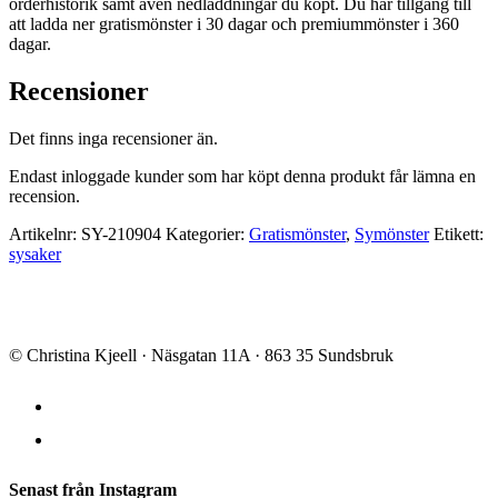
orderhistorik samt även nedladdningar du köpt. Du har tillgång till
att ladda ner gratismönster i 30 dagar och premiummönster i 360
dagar.
Recensioner
Det finns inga recensioner än.
Endast inloggade kunder som har köpt denna produkt får lämna en
recension.
Artikelnr:
SY-210904
Kategorier:
Gratismönster
,
Symönster
Etikett:
sysaker
© Christina Kjeell · Näsgatan 11A · 863 35 Sundsbruk
Senast från Instagram