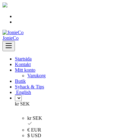
Skip
to
content
JonieCo
Startsida
Kontakt
Mitt konto
Varukorg
Butik
Syhack & Tips
English
kr SEK
kr SEK
€ EUR
$ USD