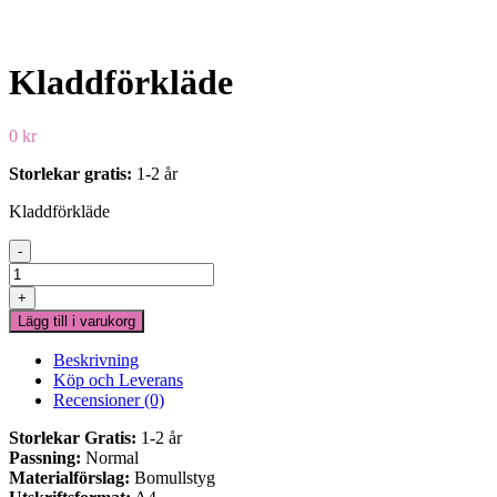
Kladdförkläde
0
kr
Storlekar gratis:
1-2 år
Kladdförkläde
-
Kladdförkläde
mängd
+
Lägg till i varukorg
Beskrivning
Köp och Leverans
Recensioner (0)
Storlekar Gratis:
1-2 år
Passning:
Normal
Materialförslag:
Bomullstyg