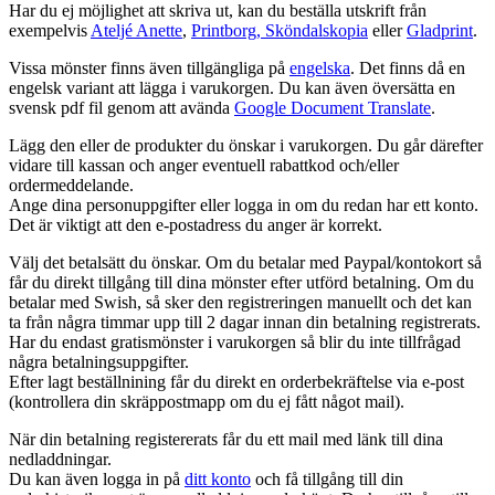
Har du ej möjlighet att skriva ut, kan du beställa utskrift från
exempelvis
Ateljé Anette
,
Printborg,
Sköndalskopia
eller
Gladprint
.
Vissa mönster finns även tillgängliga på
engelska
. Det finns då en
engelsk variant att lägga i varukorgen. Du kan även översätta en
svensk pdf fil genom att avända
Google Document Translate
.
Lägg den eller de produkter du önskar i varukorgen. Du går därefter
vidare till kassan och anger eventuell rabattkod och/eller
ordermeddelande.
Ange dina personuppgifter eller logga in om du redan har ett konto.
Det är viktigt att den e-postadress du anger är korrekt.
Välj det betalsätt du önskar. Om du betalar med Paypal/kontokort så
får du direkt tillgång till dina mönster efter utförd betalning. Om du
betalar med Swish, så sker den registreringen manuellt och det kan
ta från några timmar upp till 2 dagar innan din betalning registrerats.
Har du endast gratismönster i varukorgen så blir du inte tillfrågad
några betalningsuppgifter.
Efter lagt beställnining får du direkt en orderbekräftelse via e-post
(kontrollera din skräppostmapp om du ej fått något mail).
När din betalning registererats får du ett mail med länk till dina
nedladdningar.
Du kan även logga in på
ditt konto
och få tillgång till din