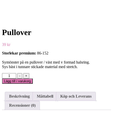
Pullover
39
kr
Storlekar premium:
86-152
Symönster på en pullover / väst med v formad halsring.
Sys bäst i tunnare stickade material med stretch.
Pullover
-
+
mängd
Lägg till i varukorg
Beskrivning
Måttabell
Köp och Leverans
Recensioner (0)