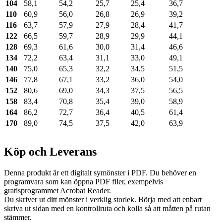
104
58,1
54,2
25,7
25,4
36,7
110
60,9
56,0
26,8
26,9
39,2
116
63,7
57,9
27,9
28,4
41,7
122
66,5
59,7
28,9
29,9
44,1
128
69,3
61,6
30,0
31,4
46,6
134
72,2
63,4
31,1
33,0
49,1
140
75,0
65,3
32,2
34,5
51,5
146
77,8
67,1
33,2
36,0
54,0
152
80,6
69,0
34,3
37,5
56,5
158
83,4
70,8
35,4
39,0
58,9
164
86,2
72,7
36,4
40,5
61,4
170
89,0
74,5
37,5
42,0
63,9
Köp och Leverans
Denna produkt är ett digitalt symönster i PDF. Du behöver en
programvara som kan öppna PDF filer, exempelvis
gratisprogrammet Acrobat Reader.
Du skriver ut ditt mönster i verklig storlek. Börja med att enbart
skriva ut sidan med en kontrollruta och kolla så att måtten på rutan
stämmer.