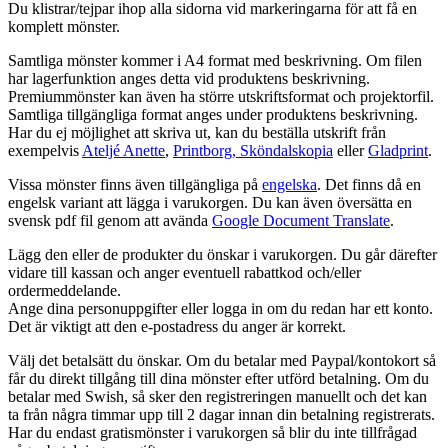
Du klistrar/tejpar ihop alla sidorna vid markeringarna för att få en
komplett mönster.
Samtliga mönster kommer i A4 format med beskrivning. Om filen
har lagerfunktion anges detta vid produktens beskrivning.
Premiummönster kan även ha större utskriftsformat och projektorfil.
Samtliga tillgängliga format anges under produktens beskrivning.
Har du ej möjlighet att skriva ut, kan du beställa utskrift från
exempelvis
Ateljé Anette
,
Printborg,
Sköndalskopia
eller
Gladprint
.
Vissa mönster finns även tillgängliga på
engelska
. Det finns då en
engelsk variant att lägga i varukorgen. Du kan även översätta en
svensk pdf fil genom att avända
Google Document Translate
.
Lägg den eller de produkter du önskar i varukorgen. Du går därefter
vidare till kassan och anger eventuell rabattkod och/eller
ordermeddelande.
Ange dina personuppgifter eller logga in om du redan har ett konto.
Det är viktigt att den e-postadress du anger är korrekt.
Välj det betalsätt du önskar. Om du betalar med Paypal/kontokort så
får du direkt tillgång till dina mönster efter utförd betalning. Om du
betalar med Swish, så sker den registreringen manuellt och det kan
ta från några timmar upp till 2 dagar innan din betalning registrerats.
Har du endast gratismönster i varukorgen så blir du inte tillfrågad