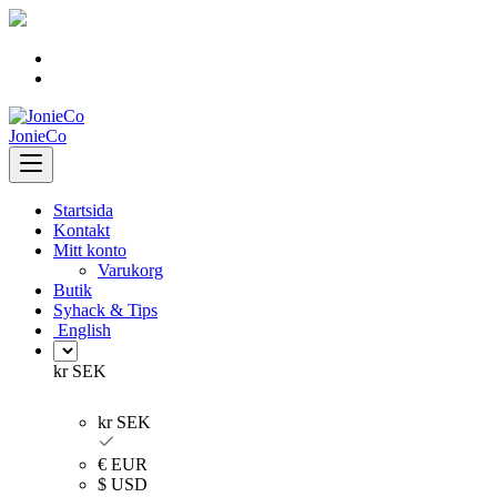
Skip
to
content
JonieCo
Startsida
Kontakt
Mitt konto
Varukorg
Butik
Syhack & Tips
English
kr SEK
kr SEK
€ EUR
$ USD