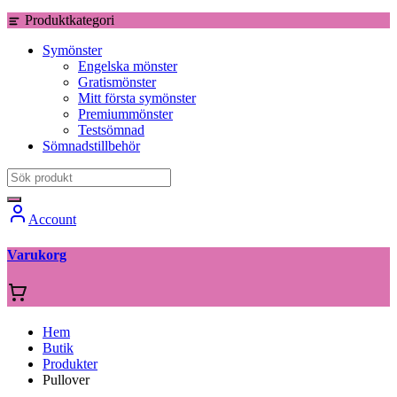
Produktkategori
Symönster
Engelska mönster
Gratismönster
Mitt första symönster
Premiummönster
Testsömnad
Sömnadstillbehör
Account
Varukorg
Hem
Butik
Produkter
Pullover