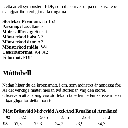
Detta är ett symönster i PDF, som du skriver ut på en skrivare och
ev. tejpar ihop enligt markeringarna.
Storlekar Premium:
86-152
Passning:
Lössittande
Materialförslag:
Stickat
Mönsterkod hals:
N7
Mönsterkod ärm:
A2
Mönsterkod midja:
W4
Utskriftsformat:
A4, A2
Filformat:
PDF
Måttabell
Nedan hittar du de kroppsmått, i cm, som mönstret är anpassat för.
Är det verkliga måttet mellan två storlekar, välj den större.
Observera att alla angivna storlekar i tabellen nedan kanske inte är
tillgängliga för detta mönster.
Mått
Bröstvidd
Midjevidd
Axel-Axel
Rygglängd
Ärmlängd
92
52,5
50,5
23,6
22,4
31,8
98
55,3
52,3
24,7
23,9
34,3