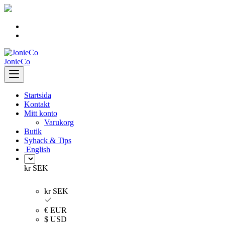
Skip
to
content
JonieCo
Startsida
Kontakt
Mitt konto
Varukorg
Butik
Syhack & Tips
English
kr SEK
kr SEK
€ EUR
$ USD