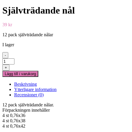
Självträdande nål
39
kr
12 pack självträdande nålar
I lager
-
Självträdande
nål
+
mängd
Lägg till i varukorg
Beskrivning
Ytterligare information
Recensioner (0)
12 pack självträdande nålar.
Förpackningen innehåller
4 st 0,76x36
4 st 0,76x38
4 st 0,76x42