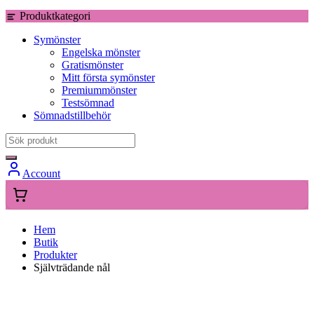
Produktkategori
Symönster
Engelska mönster
Gratismönster
Mitt första symönster
Premiummönster
Testsömnad
Sömnadstillbehör
Account
Hem
Butik
Produkter
Självträdande nål