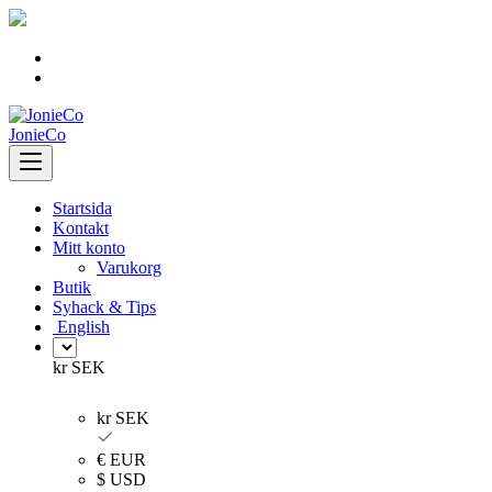
Skip
to
content
JonieCo
Startsida
Kontakt
Mitt konto
Varukorg
Butik
Syhack & Tips
English
kr SEK
kr SEK
€ EUR
$ USD