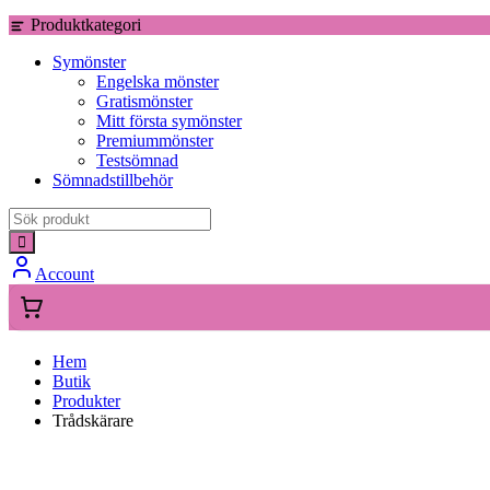
Produktkategori
Symönster
Engelska mönster
Gratismönster
Mitt första symönster
Premiummönster
Testsömnad
Sömnadstillbehör
Account
Hem
Butik
Produkter
Trådskärare