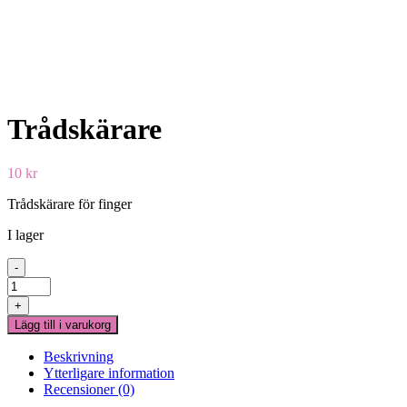
Trådskärare
10
kr
Trådskärare för finger
I lager
-
Trådskärare
mängd
+
Lägg till i varukorg
Beskrivning
Ytterligare information
Recensioner (0)