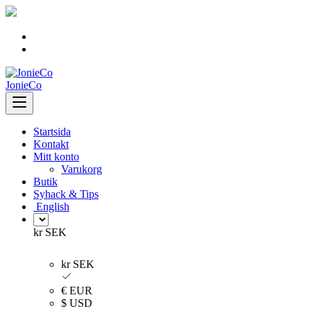
Skip
to
content
JonieCo
Startsida
Kontakt
Mitt konto
Varukorg
Butik
Syhack & Tips
English
kr SEK
kr SEK
€ EUR
$ USD