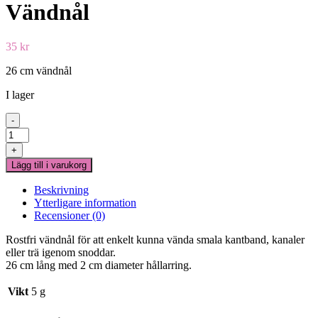
Vändnål
35
kr
26 cm vändnål
I lager
-
Vändnål
mängd
+
Lägg till i varukorg
Beskrivning
Ytterligare information
Recensioner (0)
Rostfri vändnål för att enkelt kunna vända smala kantband, kanaler
eller trä igenom snoddar.
26 cm lång med 2 cm diameter hållarring.
Vikt
5 g